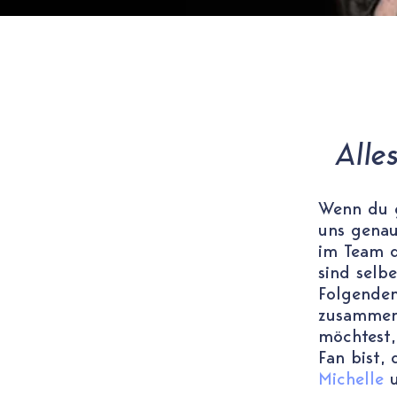
Alle
Wenn du g
uns genau
im Team de
sind selb
Folgenden
zusammeng
möchtest,
Fan bist,
Michelle