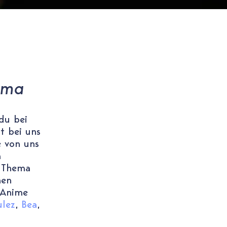
hema
du bei
t bei uns
e von uns
m
m Thema
hen
 Anime
ulez
,
Bea
,