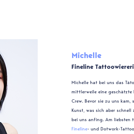
RTISTS
STILE
EVENTS
FAQ
SHOP
Michelle
Fineline Tattoowierer
Michelle hat bei uns das Tät
mittlerweile eine geschätzte 
Crew. Bevor sie zu uns kam, s
Kunst, was sich aber schnell
bei uns anfing. Am liebsten t
Fineline
- und Dotwork-Tattoo