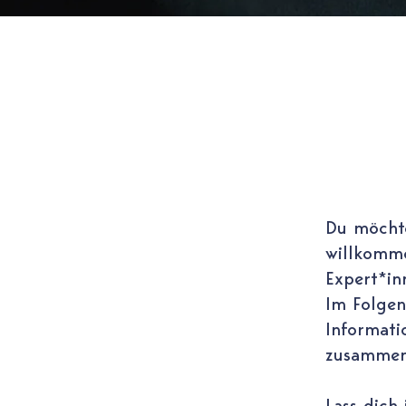
Du möchte
willkommen
Expert*inn
Im Folgen
Informati
zusammeng
Lass dich 