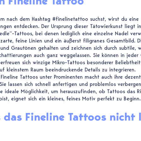
n Fineline Tattoo
m nach dem Hashtag #finelinetattoo suchst, wirst du eine b
ungen entdecken. Der Ursprung dieser Tätowierkunst liegt i
le“-Tattoos, bei denen lediglich eine einzelne Nadel ver
arte, feine Linien und ein äußerst filigranes Gesamtbild. D
 und Grautönen gehalten und zeichnen sich durch subtile, 
chattierungen auch ganz weggelassen. Sie können in jeder
erfreuen sich winzige Mikro-Tattoos besonderer Beliebtheit,
uf kleinstem Raum beeindruckende Details zu integrieren.
neline Tattoos unter Prominenten macht auch ihre dezent
 Sie lassen sich schnell anfertigen und problemlos verberg
ine ideale Möglichkeit, um herauszufinden, ob Tattoos das Ri
bist, eignet sich ein kleines, feines Motiv perfekt zu Beginn.
 das Fineline Tattoos nicht 