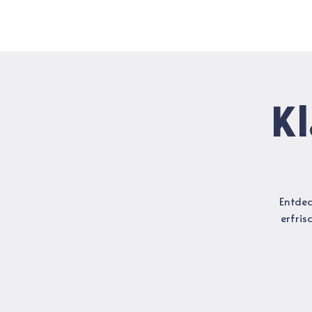
TERMINE
A
K
Entdec
erfris