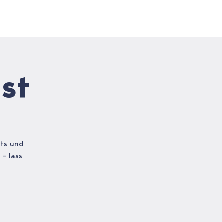
FREVLER BLOG
st
ats und
 – lass