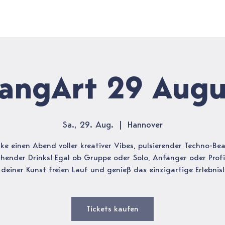
RTISTS
STILE
EVENTS
FAQ
SHOP
langArt 29 Augu
Sa., 29. Aug.
  |  
Hannover
ke einen Abend voller kreativer Vibes, pulsierender Techno-Be
chender Drinks! Egal ob Gruppe oder Solo, Anfänger oder Profi
deiner Kunst freien Lauf und genieß das einzigartige Erlebnis!
Tickets kaufen